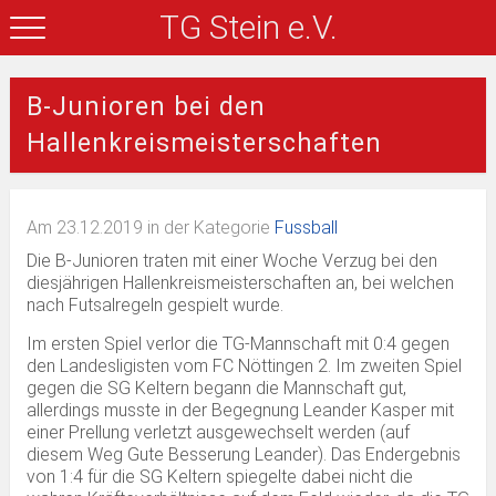
TG Stein e.V.
B-Junioren bei den
Hallenkreismeisterschaften
Am 23.12.2019 in der Kategorie
Fussball
Die B-Junioren traten mit einer Woche Verzug bei den
diesjährigen Hallenkreismeisterschaften an, bei welchen
nach Futsalregeln gespielt wurde.
Im ersten Spiel verlor die TG-Mannschaft mit 0:4 gegen
den Landesligisten vom FC Nöttingen 2. Im zweiten Spiel
gegen die SG Keltern begann die Mannschaft gut,
allerdings musste in der Begegnung Leander Kasper mit
einer Prellung verletzt ausgewechselt werden (auf
diesem Weg Gute Besserung Leander). Das Endergebnis
von 1:4 für die SG Keltern spiegelte dabei nicht die