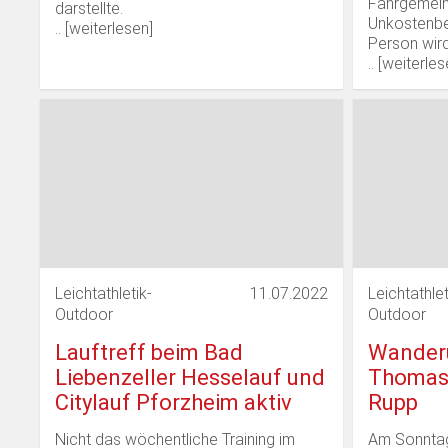
Fahrgemeins
darstellte.
Unkostenbet
.. [
weiterlesen
]
Person wir
.. [
weiterles
Leichtathletik-
11.07.2022
Leichtathlet
Outdoor
Outdoor
Lauftreff beim Bad
Wander
Liebenzeller Hesselauf und
Thomas
Citylauf Pforzheim aktiv
Rupp
Nicht das wöchentliche Training im
Am Sonntag,