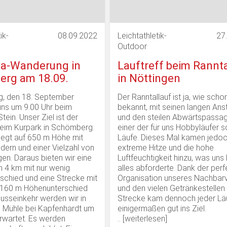
ik-
08.09.2022
Leichtathletik-
27
Outdoor
ma-Wanderung in
Lauftreff beim Rannta
rg am 18.09.
in Nöttingen
, den 18. September
Der Ranntallauf ist ja, wie scho
 uns um 9.00 Uhr beim
bekannt, mit seinen langen Ans
tein. Unser Ziel ist der
und den steilen Abwärtspassa
beim Kurpark in Schömberg.
einer der für uns Hobbyläufer 
liegt auf 650 m Höhe mit
Läufe. Dieses Mal kamen jedoc
dern und einer Vielzahl von
extreme Hitze und die hohe
n. Daraus bieten wir eine
Luftfeuchtigkeit hinzu, was uns
 4 km mit nur wenig
alles abforderte. Dank der per
schied und eine Strecke mit
Organisation unseres Nachbar
 160 m Höhenunterschied
und den vielen Getränkestellen
lusseinkehr werden wir in
Strecke kam dennoch jeder Lä
n Mühle bei Kapfenhardt um
einigermaßen gut ins Ziel.
rwartet. Es werden
.. [
weiterlesen
]