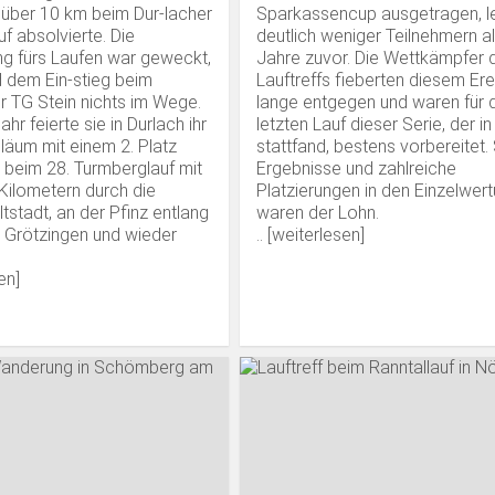
über 10 km beim Dur-lacher
Sparkassencup ausgetragen, le
f absolvierte. Die
deutlich weniger Teilnehmern al
ng fürs Laufen war geweckt,
Jahre zuvor. Die Wettkämpfer 
 dem Ein-stieg beim
Lauftreffs fieberten diesem Ere
er TG Stein nichts im Wege.
lange entgegen und waren für 
hr feierte sie in Durlach ihr
letzten Lauf dieser Serie, der i
iläum mit einem 2. Platz
stattfand, bestens vorbereitet.
) beim 28. Turmberglauf mit
Ergebnisse und zahlreiche
Kilometern durch die
Platzierungen in den Einzelwer
ltstadt, an der Pfinz entlang
waren der Lohn.
r Grötzingen und wieder
.. [
weiterlesen
]
en
]