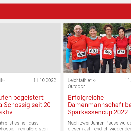
e
Für Kinder und Jugendliche
LG Stein-Eisingen
ik-
11.10.2022
Leichtathletik-
11
Outdoor
fen begeistert:
Erfolgreiche
a Schossig seit 20
Damenmannschaft b
aktiv
Sparkassencup 2022
hre ist es her, dass
Nach zwei Jahren Pause wurde
hossig ihren allerersten
diesem Jahr endlich wieder de