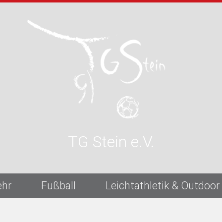
TG Stein e.V.
ehr
Fußball
Leichtathletik & Outdoor
Für Erwachsene
Für Erwachsene