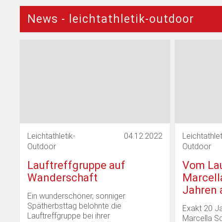
Teambekleidung
Für Kinder und Jugendlich
News - leichtathletik-outdoor
Förderverein
Historie
Mitgliedschaft
Leichtathletik-
04.12.2022
Leichtathlet
Outdoor
Outdoor
Lauftreffgruppe auf
Vom Lau
Wanderschaft
Marcell
Jahren 
Ein wunderschöner, sonniger
Spätherbsttag belohnte die
Exakt 20 Ja
Lauftreffgruppe bei ihrer
Marcella Sc