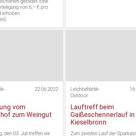
chaften gebildet. Eine
eiligung von 6,– € pro
d erhoben.
en
]
ik-
22.06.2022
Leichtathletik-
16
Outdoor
ung vom
Lauftreff beim
hof zum Weingut
Gaißeschennerlauf in
Kieselbronn
 den 03. Juli treffen wir
Zum zweiten Lauf der Sparkas