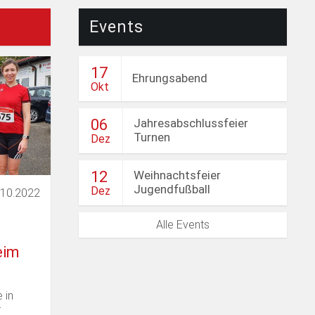
Shows
Events
17
Ehrungsabend
Okt
Jahresabschlussfeier
06
Turnen
Dez
Weihnachtsfeier
12
Jugendfußball
Dez
.10.2022
Alle Events
eim
 in
r