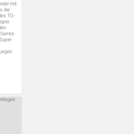
ider mit
s die
des TG-
ignis
den
n Serres
 Super
tungen