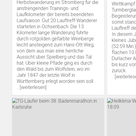
Herbstwanderung im Stromberg für die
Wettkampf 
anstrengenden Trainings- und
Turmberglau
Laufkilometer der bereits beendeten
Begeisteru
Laufsaison. Gut 20 Lauftreff-Wanderer
somit stand
starteten in Ochsenbach. Die 13
Lauftreff d
Kilometer lange Wanderung führte
In diesem Ja
durch rotgolden gefärbte Weinberge
kleines Jub
leicht ansteigend zum Hans-Ott-Weg,
(52:59 Min.
von dem aus man eine herrliche
flachen 10 
Aussicht über Spielberg und das Tal
Durlacher A
hat. Über kleine Pfade ging es durch
bis kurz vo
den Wald bis zum Wolfstein, wo im
zurück.
Jahr 1847 der letzte Wolf in
.. [
weiterles
Württemberg erlegt worden sein soll.
.. [
weiterlesen
]