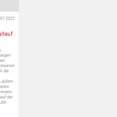
.07.2022
llauf
n
tiegen
gen
schweren
h die
 Läufern
fekten
vereins
 auf der
ufer