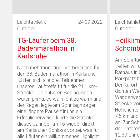
Leichtathletik-
24.09.2022
Leichtathlet
Outdoor
Outdoor
TG-Läufer beim 38.
Heilkli
Badenmarathon in
Schömbe
Karlsruhe
Am Sonntag
treffen wir
Nach mehrmonatiger Vorbereitung für
Rathaus in S
den 38. Badenmarathon in Karlsruhe
Parkplatz 
fühlten sich alle drei Teilnehmer
Der Kurort 
unseres Lauftreffs fit für die 21,1 km-
dichten Wäl
Strecke. Die äußeren Bedingungen
Wanderwege
waren prima, es war nicht zu warm und
Strecke von
der Regen legte am Sonntagmorgen
Höhenunter
eine längere Pause für uns ein.
7,5 km und
Erfreulicherweise führte die Strecke
an. Zur Sch
dieses Jahr bei km 16 wieder direkt
der Untere
am Karlsruher Schloss vorbei, was für
12.30 Uhr e
alle Läufer ein willkommenes Highlight